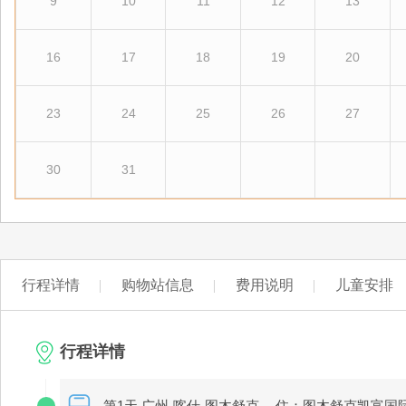
9
10
11
12
13
16
17
18
19
20
23
24
25
26
27
30
31
行程详情
购物站信息
费用说明
儿童安排
行程详情
第1天 广州-喀什-图木舒克
住：图木舒克凯富国