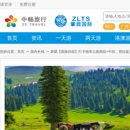
请登录
免费注册
阳江
广州
首页
资讯
一天游
两天游
港澳
您的位置：
首页
->
国内长线
->
新疆【国旅自组】打卡独库公路南段+中段、那拉提
（含接送、派全陪）