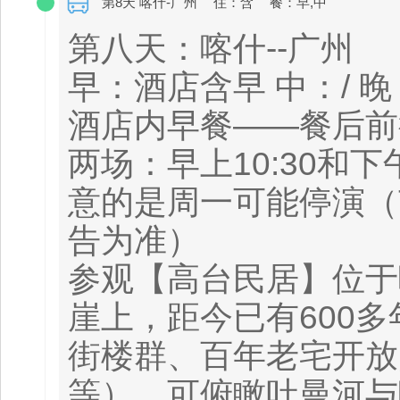
第8天 喀什-广州
住：含
餐：早,中
第八天：喀什--广州
早：酒店含早 中：/ 晚
酒店内早餐——餐后前
两场：早上10:30和下
意的是周一可能停演（
告为准）
参观【高台民居】位于
崖上，距今已有600
街楼群、百年老宅开放
等），可俯瞰吐曼河与