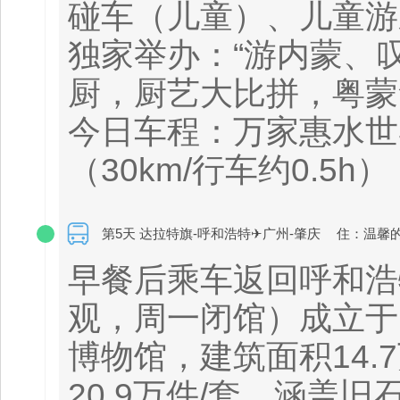
碰车（儿童）、儿童游
独家举办：“游内蒙、
厨，厨艺大比拼，粤蒙
今日车程：万家惠水世界
（30km/行车约0.5h）
第5天 达拉特旗-呼和浩特✈广州-肇庆
住：温馨
早餐后乘车返回呼和浩
观，周一闭馆）成立于1
博物馆，建筑面积14.
20.9万件/套，涵盖