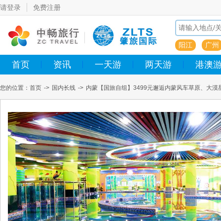
请登录
免费注册
阳江
广州
首页
资讯
一天游
两天游
港澳
您的位置：
首页
->
国内长线
->
内蒙【国旅自组】3499元邂逅内蒙风车草原、大
三大响沙之一【响沙湾大沙漠】、冰岛平替内蒙古【乌兰哈达火山群】、特别安排越