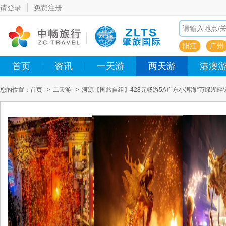
请登录
免费注册
阳江
广州
首页
资讯
一天游
两天游
港澳
您的位置：
首页
->
二天游
->
河源【国旅自组】428元畅游5A广东小洱海“万绿湖
客家美食）