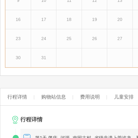
9
10
11
12
13
16
17
18
19
20
23
24
25
26
27
30
31
行程详情
购物站信息
费用说明
儿童安排
行程详情
第1天 肇庆--河源--南园古村--省级非遗上莞追龙