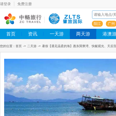
请登录
免费注册
阳江
广州
首页
资讯
一天游
两天游
港澳
您的位置：
首页
->
二天游
->
暑假【遇见温柔的海】惠东巽寮湾、快艇观光、天后宫