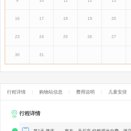
9
10
11
12
13
16
17
18
19
20
23
24
25
26
27
30
31
行程详情
购物站信息
费用说明
儿童安排
行程详情
第1天 肇庆—-—惠东—天后宫-快艇观光自费—酒