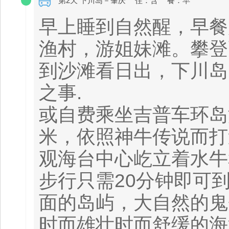
第2天 下川岛－肇庆
住：含
餐：早
早上睡到自然醒，早餐
渔村，游姐妹滩。攀登
到沙滩看日出，下川岛
之事.
或自费乘坐吉普车环岛
米，依照神牛传说而打
观海台中心屹立着水牛
步行只需20分钟即可
面的岛屿，大自然的鬼
时而雄壮时而舒缓的海