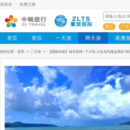
请登录
免费注册
阳江
广州
首页
资讯
一天游
两天游
港澳
您的位置：
首页
->
二天游
->
【国旅自组】海岛风情--下川岛 入住岛内海边酒店 纯