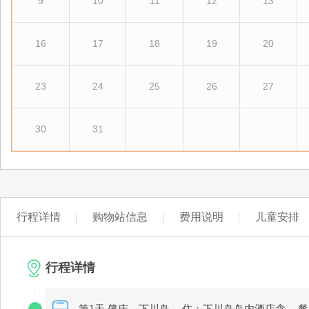
9
10
11
12
13
16
17
18
19
20
23
24
25
26
27
30
31
行程详情
购物站信息
费用说明
儿童安排
行程详情
第1天 肇庆－下川岛
住：下川岛岛内酒店含
餐