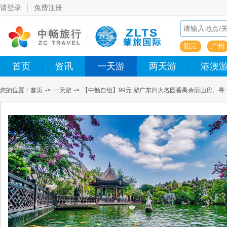
请登录
免费注册
阳江
广州
首页
资讯
一天游
两天游
港澳
您的位置：
首页
->
一天游
->
【中畅自组】99元 游广东四大名园番禺余荫山房、寻