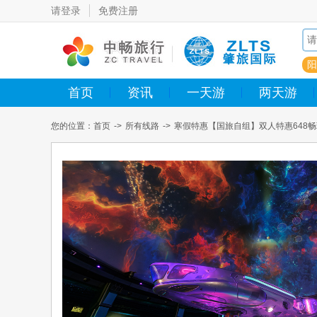
请登录
免费注册
阳
首页
资讯
一天游
两天游
您的位置：
首页
->
所有线路
->
寒假特惠【国旅自组】双人特惠648