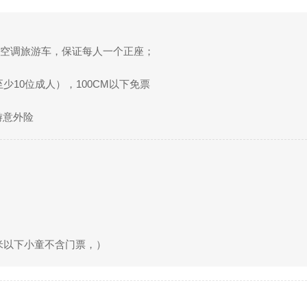
3座空调旅游车，保证每人一个正座；
少10位成人），100CM以下免票
游意外险
米以下小童不含门票，）