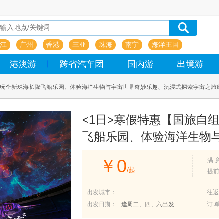
江
广州
香港
三亚
珠海
南宁
海洋王国
港澳游
跨省汽车团
国内游
出境游
畅玩全新珠海长隆飞船乐园、体验海洋生物与宇宙世界奇妙乐趣、沉浸式探索宇宙之旅
<1日>寒假特惠【国旅自
飞船乐园、体验海洋生物
宇宙之旅纯玩一天团
￥
0
满 
/起
提前
出发城市：
往返
出发日期：
逢周二、四、六出发
订 单