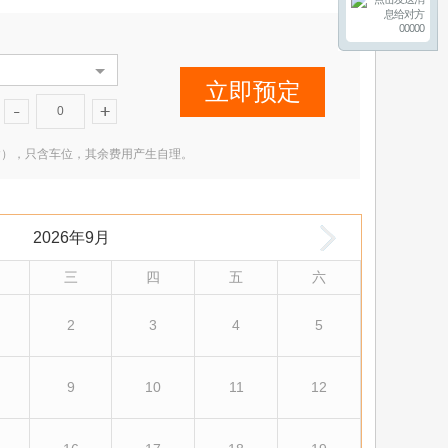
00000
立即预定
0
2 米（含），只含车位，其余费用产生自理。
2026年9月
三
四
五
六
2
3
4
5
9
10
11
12