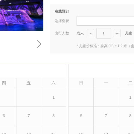
在线预订
选择套餐
出行人数
成人
1
儿童
* 儿童价标准：身高 0.8 ~ 1.
四
五
六
日
一
二
1
1
6
7
8
6
7
8