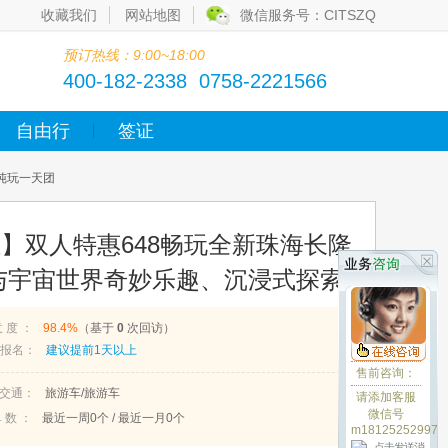
收藏我们
网站地图
微信服务号：CITSZQ
预订热线：9:00~18:00
400-182-2338 0758-2221566
自由行
签证
纯玩一天团
组】双人特惠648畅玩全新珠海长隆
与宇宙世界奇妙乐趣、沉浸式探索
意 度 ：
98.4%
（基于
0
次回访）
报名：
建议提前1天以上
售前咨询：
交通：
旅游车/旅游车
请添加客服
微信号
 数 ：
最近一周
0
个 / 最近一月
0
个
m18125252997