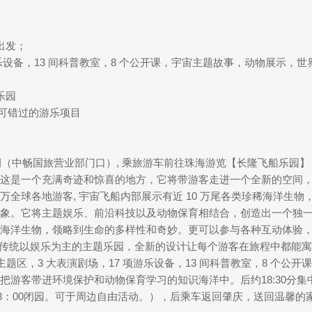
出发；
 项游乐设备，13 间科普教室，8 个公开课，宇宙主题故事，动物展
乐园
不可错过的游乐项目
侧（中畅国旅营业部门口）, 乘旅游车前往珠海游览【长隆飞船乐园】
营业。这是一个充满奇迹和惊喜的地方，它将带游客走进一个全新的空
全球各地游客, 宇宙飞船内部展示有近 10 万尾各类珍稀海洋生物
象。它将主题娱乐、前沿科技以及动物保育相结合，创造出一个独
海洋生物，领略到生命的多样性和奇妙。更可以参与各种互动体验
区别于传统以娱乐为主的主题乐园，全新的设计让每个游客在旅程中都能
主题区，3 大表演剧场，17 项游乐设备，13 间科普教室，8 个
把游客带进环境保护和动物保育学习的知识海洋中。后约18:30分
18：00闭园。可于周边自由活动。），后乘车返回肇庆，送回温馨的