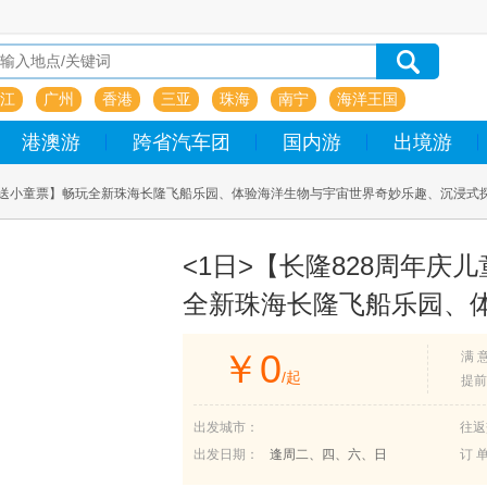
江
广州
香港
三亚
珠海
南宁
海洋王国
港澳游
跨省汽车团
国内游
出境游
行送小童票】畅玩全新珠海长隆飞船乐园、体验海洋生物与宇宙世界奇妙乐趣、沉浸式探索
<1日>【长隆828周年庆
全新珠海长隆飞船乐园、
趣、沉浸式探索宇宙之旅纯玩
￥
0
满 
出发）
/起
提前
出发城市：
往返
出发日期：
逢周二、四、六、日
订 单