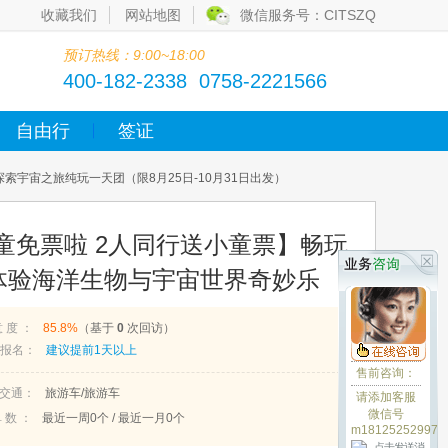
收藏我们
网站地图
微信服务号：CITSZQ
预订热线：9:00~18:00
400-182-2338 0758-2221566
自由行
签证
宇宙之旅纯玩一天团（限8月25日-10月31日出发）
儿童免票啦 2人同行送小童票】畅玩
体验海洋生物与宇宙世界奇妙乐
一天团（限8月25日-10月31日
意 度 ：
85.8%
（基于
0
次回访）
报名：
建议提前1天以上
售前咨询：
交通：
旅游车/旅游车
请添加客服
微信号
 数 ：
最近一周
0
个 / 最近一月
0
个
m18125252997