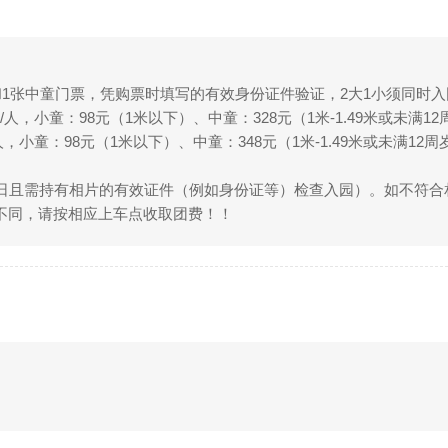
和1张中童门票，凭购票时填写的有效身份证件验证，2大1小须同时入
/人，小童：98元（1米以下）、中童：328元（1米-1.49米或未满1
人，小童：98元（1米以下）、中童：348元（1米-1.49米或未满12周
费
月日且需持有相片的有效证件（例如身份证等）检查入园）。如不符
不同，请按相应上车点收取团费！！