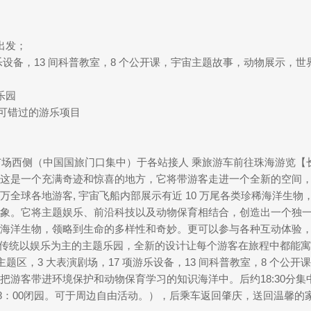
出发；
 项游乐设备，13 间科普教室，8 个公开课，宇宙主题故事，动物展
乐园
不可错过的游乐项目
场西侧（中国国旅门口集中）于各站接人 乘旅游车前往珠海游览【长
营业。这是一个充满奇迹和惊喜的地方，它将带游客走进一个全新的空
全球各地游客, 宇宙飞船内部展示有近 10 万尾各类珍稀海洋生物
象。它将主题娱乐、前沿科技以及动物保育相结合，创造出一个独
海洋生物，领略到生命的多样性和奇妙。更可以参与各种互动体验
区别于传统以娱乐为主的主题乐园，全新的设计让每个游客在旅程中都能
主题区，3 大表演剧场，17 项游乐设备，13 间科普教室，8 个
把游客带进环境保护和动物保育学习的知识海洋中。后约18:30分
18：00闭园。可于周边自由活动。），后乘车返回肇庆，送回温馨的