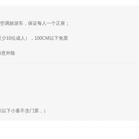
3座空调旅游车，保证每人一个正座；
少10位成人），100CM以下免票
游意外险
米以下小童不含门票，）