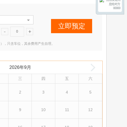
00000
立即预定
0
2 米（含），只含车位，其余费用产生自理。
2026年9月
三
四
五
六
2
3
4
5
9
10
11
12