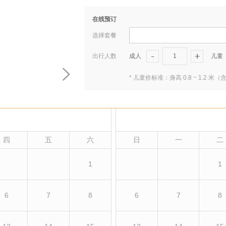
在线预订
选择套餐
出行人数
成人
1
儿童
* 儿童价标准：身高 0.8 ~ 1.
四
五
六
日
一
二
1
1
6
7
8
6
7
8